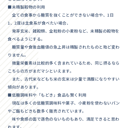
■未精製穀物の利用
全ての食事から糖質を抜くことができない場合や、1日
1、2度は主食系が食べたい場合、
発芽玄米、雑穀類、全粒粉の小麦粉など、未精製の穀物を
食べるようにする。
糖質量や食後血糖値の急上昇は精製されたものと殆ど変わ
りません。
微量栄養素は比較的多く含まれているため、同じ摂るなら
こちらの方がまだマシといえます。
また、古代米などもち米の玄米は少量で満腹になりやすい
傾向があります。
■低糖調味料や「もどき」食品も賢く利用
現在は多くの低糖質調味料や菓子、小麦粉を使わないパン
やご飯もどきも数多く販売されています。
味や食感の面で遜色のないものもあり、満足できると思わ
れます。