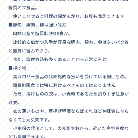
糖質オフ食品。
使いこなせると料理の幅が広がり、お腹も満足できます。
■豚肉、鶏肉、卵は強い味方
肉類は全て糖質制限OK食品。
比較的安価かつ入手が容易な豚肉、鶏肉、卵はタンパク質
と脂質に富んでおり、
また、調理方法も多くあることから非常に有効。
■揚げ物
高カロリー食品の代表格的な扱いを受けている揚げもの。
糖質制限食では特に避けるべきものではありません。
ただ、揚げものの衣は、小麦粉であるため摂りすぎ注意が
必要。
衣の薄いものや、唐揚げ程度ならばそれほど神経質になら
なくても大丈夫です。
小麦粉の代用として、大豆粉やおから、砕いた高野豆腐な
ども活用できます。